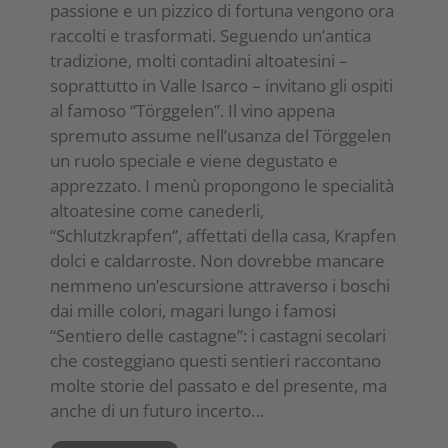
passione e un pizzico di fortuna vengono ora
raccolti e trasformati. Seguendo un’antica
tradizione, molti contadini altoatesini –
soprattutto in Valle Isarco – invitano gli ospiti
al famoso “Törggelen”. Il vino appena
spremuto assume nell’usanza del Törggelen
un ruolo speciale e viene degustato e
apprezzato. I menù propongono le specialità
altoatesine come canederli,
“Schlutzkrapfen”, affettati della casa, Krapfen
dolci e caldarroste. Non dovrebbe mancare
nemmeno un’escursione attraverso i boschi
dai mille colori, magari lungo i famosi
“Sentiero delle castagne”: i castagni secolari
che costeggiano questi sentieri raccontano
molte storie del passato e del presente, ma
anche di un futuro incerto…