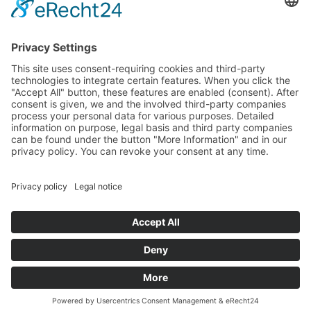
Wolfgang Klammer | † 03.08.2018 |
Bressanone
© biobauernhof-suedtirol.com
P.IVA: IT03016310215
CIN: IT021011B5ZL7XNCK7
Impressum
Privacy
powered by
Chiamate
Mappa
Richiesta