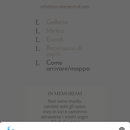
info@bio-marxenhof.com
L
Galleria
L
Meteo
L
Eventi
L
Recensioni di
ospiti
L
Come
arrivare/mappa
IN MEMORIAM
Non sono morto,
cambio solo gli spazi,
vivo in voi e cammino
attraverso i vostri sogni.
(Michelangelo)